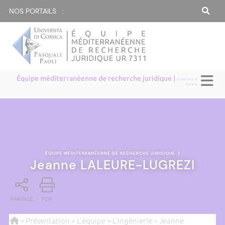
NOS PORTAILS :
Équipe méditerranéenne de recherche juridique |
Università di
Corsica
ÉQUIPE MÉDITERRANÉENNE DE RECHERCHE JURIDIQUE
|
Jeanne LALEURE-LUGREZI
PARTAGE
PDF
>
Présentation
>
L'équipe
>
L'Ingénierie
> Jeanne