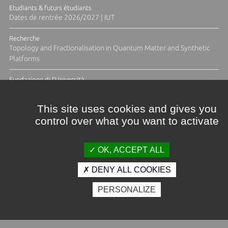
Etudiants & futurs étudiants
Dates de rentrée 2026/2027 | IUT
Recherche
Topology and Fractionalisation in Quantum Matter and Synthetic
Platforms
Fundazione di l'Università
Résidence Ange Tomasi "Lagune and Zeste" avec la photographe
Diane Moulenc
This site uses cookies and gives you
control over what you want to activate
TOUTES LES ACTUS
OK, ACCEPT ALL
DENY ALL COOKIES
Crédits et mentions légales
PERSONALIZE
Contacts
Plan d'accès
Espace presse
Photothèque
Recrutement
Marchés publics