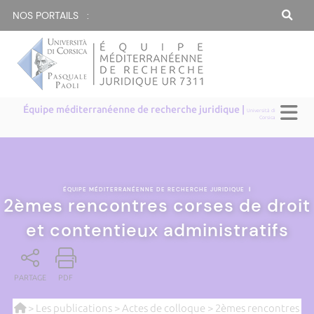
NOS PORTAILS :
Équipe méditerranéenne de recherche juridique |
Università di
Corsica
ÉQUIPE MÉDITERRANÉENNE DE RECHERCHE JURIDIQUE
|
2èmes rencontres corses de droit
et contentieux administratifs
PARTAGE
PDF
>
Les publications
>
Actes de colloque
> 2èmes rencontres