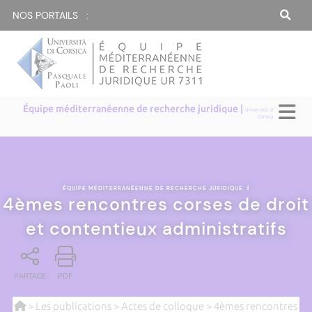
NOS PORTAILS :
Équipe méditerranéenne de recherche juridique |
Università di
Corsica
ÉQUIPE MÉDITERRANÉENNE DE RECHERCHE JURIDIQUE
|
4èmes rencontres corses de droit
et contentieux administratifs
PARTAGE
PDF
>
Les publications
>
Actes de colloque
> 4èmes rencontres