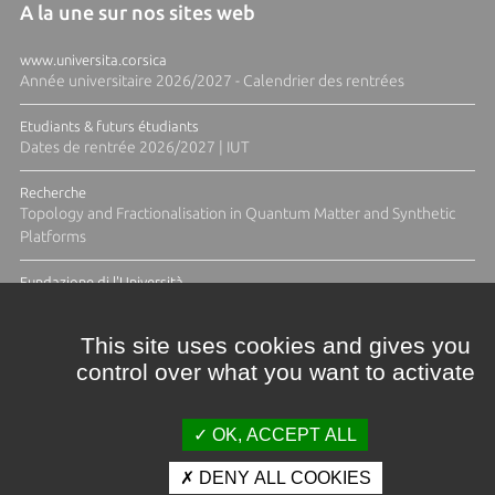
A la une sur nos sites web
www.universita.corsica
Année universitaire 2026/2027 - Calendrier des rentrées
Etudiants & futurs étudiants
Dates de rentrée 2026/2027 | IUT
Recherche
Topology and Fractionalisation in Quantum Matter and Synthetic
Platforms
Fundazione di l'Università
Résidence Ange Tomasi "Lagune and Zeste" avec la photographe
Diane Moulenc
This site uses cookies and gives you
control over what you want to activate
TOUTES LES ACTUS
OK, ACCEPT ALL
DENY ALL COOKIES