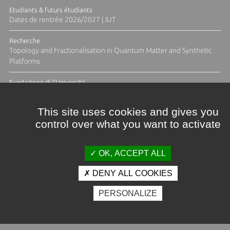
Etudiants & futurs étudiants
Dates de rentrée 2026/2027 | IUT
Recherche
Topology and Fractionalisation in Quantum Matter and Synthetic
Platforms
Fundazione di l'Università
Résidence Ange Tomasi "Lagune and Zeste" avec la photographe
Diane Moulenc
This site uses cookies and gives you
control over what you want to activate
TOUTES LES ACTUS
OK, ACCEPT ALL
DENY ALL COOKIES
Crédits et mentions légales
PERSONALIZE
Contacts
Plan d'accès
Espace presse
Photothèque
Recrutement
Marchés publics