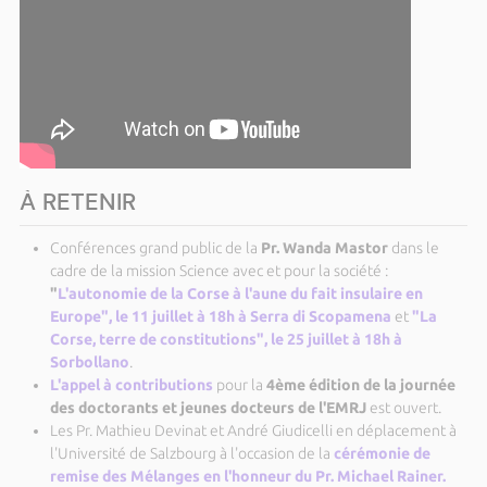
À RETENIR
Conférences grand public de la
Pr. Wanda Mastor
dans le
cadre de la mission Science avec et pour la société
:
"
L'autonomie de la Corse à l'aune du fait insulaire en
Europe", le 11 juillet à 18h à Serra di Scopamena
et
"La
Corse, terre de constitutions", le 25 juillet à 18h à
Sorbollano
.
L'appel à contributions
pour la
4ème édition de la journée
des doctorants et jeunes docteurs de l'EMRJ
est ouvert.
Les Pr. Mathieu Devinat et André Giudicelli en déplacement à
l'Université de Salzbourg à l'occasion de la
cérémonie de
remise des Mélanges en l'honneur du Pr. Michael Rainer.