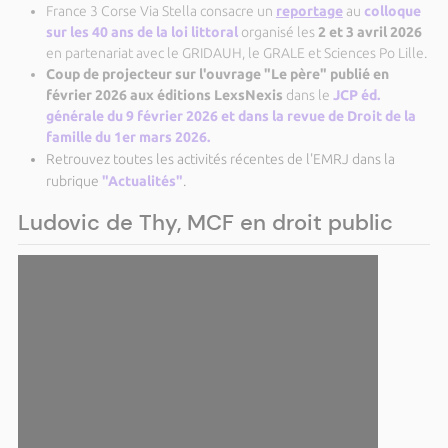
France 3 Corse Via Stella consacre un
reportage
au
colloque
sur les 40 ans de la loi littoral
organisé les
2 et 3 avril 2026
en partenariat avec le GRIDAUH, le GRALE et Sciences Po Lille.
Coup de projecteur sur l'ouvrage "Le père" publié en
février 2026 aux éditions LexsNexis
dans le
JCP éd.
générale du 9 février 2026 et dans la revue de Droit de la
famille du 1er mars 2026.
Retrouvez toutes les activités récentes de l'EMRJ dans la
rubrique
"Actualités"
.
Ludovic de Thy, MCF en droit public