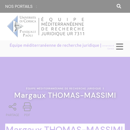
NOS PORTAILS :
Équipe méditerranéenne de recherche juridique |
Università di
Corsica
ÉQUIPE MÉDITERRANÉENNE DE RECHERCHE JURIDIQUE
|
Margaux THOMAS-MASSIMI
PARTAGE
PDF
Margaux THOMAS-MASSIMI