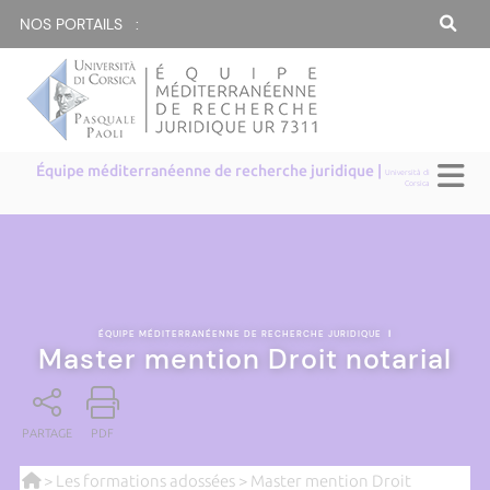
NOS PORTAILS :
Équipe méditerranéenne de recherche juridique |
Università di
Corsica
ÉQUIPE MÉDITERRANÉENNE DE RECHERCHE JURIDIQUE
|
Master mention Droit notarial
PARTAGE
PDF
>
Les formations adossées
> Master mention Droit