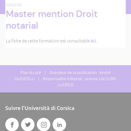
notarial
Master mention Droit
notarial
La fiche de cette formation est consultable
ici
.
Plan du site
| Directeur de la publication : André
GIUDICELLI | Responsable éditorial : Jeanne LALEURE-
LUGREZI
Suivre l'Università di Corsica