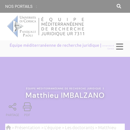
NOS PORTAILS :
Équipe méditerranéenne de recherche juridique |
Università di
Corsica
ÉQUIPE MÉDITERRANÉENNE DE RECHERCHE JURIDIQUE
|
Matthieu IMBALZANO
PARTAGE
PDF
>
Présentation
>
L'équipe
>
Les doctorants
> Matthieu