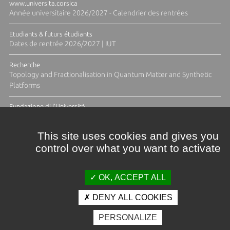
www.universita.corsica
Année universitaire 2026/2027 - Calendrier des rentrées
Etudiants & futurs étudiants
Dates de rentrée 2026/2027 | IUT
Recherche
Topology and Fractionalisation in Quantum Matter and Synthetic
Platforms
Fundazione di l'Università
Résidence Ange Tomasi "Lagune and Zeste" avec la photographe
Diane Moulenc
This site uses cookies and gives you
control over what you want to activate
TOUTES LES ACTUS
OK, ACCEPT ALL
DENY ALL COOKIES
Crédits et mentions légales
PERSONALIZE
Contacts
Plan d'accès
Espace presse
Photothèque