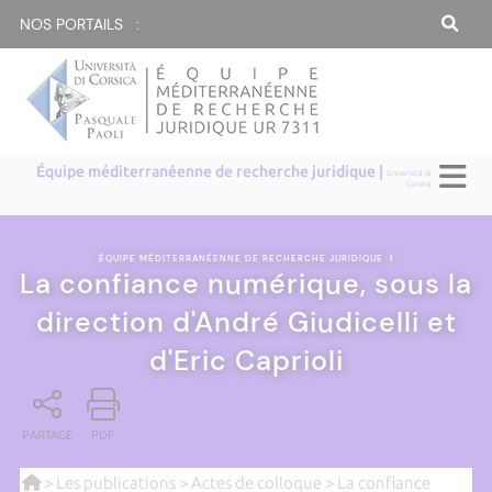
NOS PORTAILS :
Équipe méditerranéenne de recherche juridique |
Università di
Corsica
ÉQUIPE MÉDITERRANÉENNE DE RECHERCHE JURIDIQUE
|
La confiance numérique, sous la
direction d'André Giudicelli et
d'Eric Caprioli
PARTAGE
PDF
>
Les publications
>
Actes de colloque
> La confiance