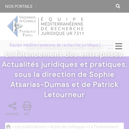
NOS PORTAILS :
Équipe méditerranéenne de recherche juridique |
Università di
ÉQUIPE MÉDITERRANÉENNE DE RECHERCHE JURIDIQUE
|
Corsica
Le financement des entreprises.
Actualités juridiques et pratiques,
sous la direction de Sophie
Atsarias-Dumas et de Patrick
Letourneur
PARTAGE
PDF
>
Les publications
>
Actes de colloque
> Le financement