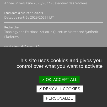
Année universitaire 2026/2027 - Calendrier des rentrées
Etudiants & futurs étudiants
Dates de rentrée 2026/2027 | IUT
Recherche
Topology and Fractionalisation in Quantum Matter and Synthetic
Platforms
Fundazione di l'Università
Résidence Ange Tomasi "Lagune and Zeste" avec la photographe
Diane Moulenc
This site uses cookies and gives you
control over what you want to activate
TOUTES LES ACTUS
OK, ACCEPT ALL
DENY ALL COOKIES
Crédits et mentions légales
PERSONALIZE
Contacts
Plan d'accès
Espace presse
Photothèque
Recrutement
Marchés publics