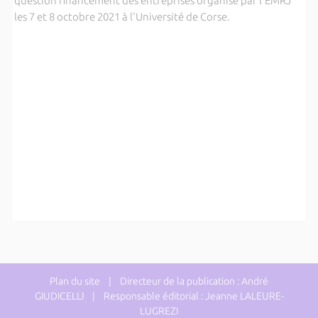
question financement des entreprises organisé par l'EMRJ
les 7 et 8 octobre 2021 à l'Université de Corse.
Plan du site
| Directeur de la publication : André
GIUDICELLI | Responsable éditorial : Jeanne LALEURE-
LUGREZI