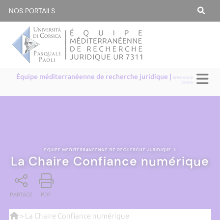
NOS PORTAILS :
Équipe méditerranéenne de recherche juridique |
Università di
Corsica
ÉQUIPE MÉDITERRANÉENNE DE RECHERCHE JURIDIQUE
|
La Chaire Confiance numérique
PARTAGE
PDF
> La Chaire Confiance numérique