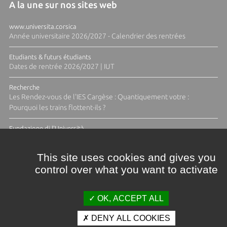
A la une sur nos sites web
www.universita.corsica
Année universitaire 2026/2027 - Calendrier des rentrées
Etudiants & futurs étudiants
Dates de rentrée 2026/2027 | IUT
Recherche
Les Rendez-vous de l'IES Cargèse : Quantiquement votre :
Pourquoi les trains flottent-ils ?
Fundazione di l'Università
Résidence Ange Tomasi "Lagune and Zeste" avec la photographe
Diane Moulenc
This site uses cookies and gives you
control over what you want to activate
TOUTES LES ACTUS
OK, ACCEPT ALL
DENY ALL COOKIES