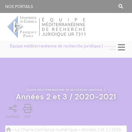
NOS PORTAILS :
Équipe méditerranéenne de recherche juridique |
Università di
Corsica
ÉQUIPE MÉDITERRANÉENNE DE RECHERCHE JURIDIQUE
|
Années 2 et 3 / 2020-2021
PARTAGE
PDF
>
La Chaire Confiance numérique
> Années 2 et 3 / 2020-