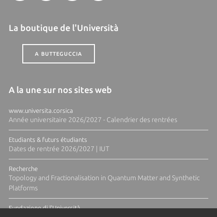
La boutique de l'Università
A BUTTEGUCCIA
A la une sur nos sites web
www.universita.corsica
Année universitaire 2026/2027 - Calendrier des rentrées
Etudiants & futurs étudiants
Dates de rentrée 2026/2027 | IUT
Recherche
Topology and Fractionalisation in Quantum Matter and Synthetic
Platforms
Fundazione di l'Università