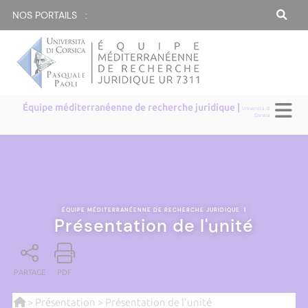
NOS PORTAILS :
Équipe méditerranéenne de recherche juridique |
Università di
Corsica
ÉQUIPE MÉDITERRANÉENNE DE RECHERCHE JURIDIQUE
|
Présentation de l'unité
PARTAGE
PDF
>
Présentation
> Présentation de l'unité