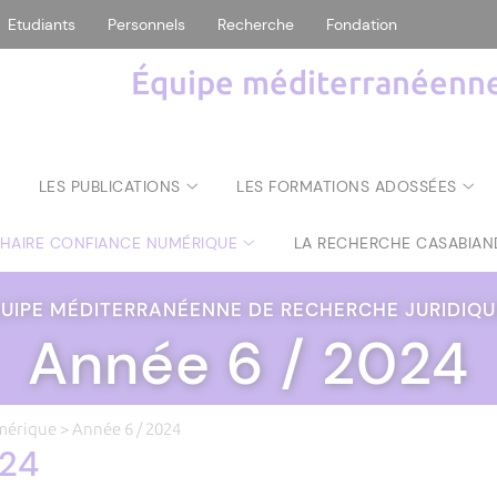
Etudiants
Personnels
Recherche
Fondation
Équipe méditerranéenne 
LES PUBLICATIONS
LES FORMATIONS ADOSSÉES
CHAIRE CONFIANCE NUMÉRIQUE
LA RECHERCHE CASABIAN
UIPE MÉDITERRANÉENNE DE RECHERCHE JURIDIQ
Année 6 / 2024
umérique
> Année 6 / 2024
024