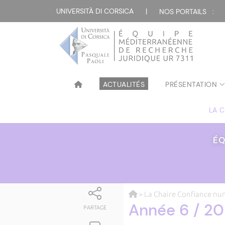
UNIVERSITÀ DI CORSICA
|
NOS PORTAILS :
ACTUALITÉS
PRÉSENTATION
LA 
ÉQ
>
La Chaire Confiance n
Année 6 / 2
PARTAGE