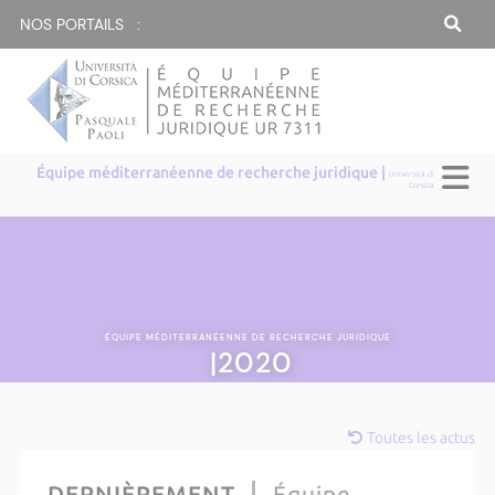
NOS PORTAILS :
Équipe méditerranéenne de recherche juridique |
Università di
Corsica
ÉQUIPE MÉDITERRANÉENNE DE RECHERCHE JURIDIQUE
|2020
Toutes les actus
DERNIÈREMENT
Équipe