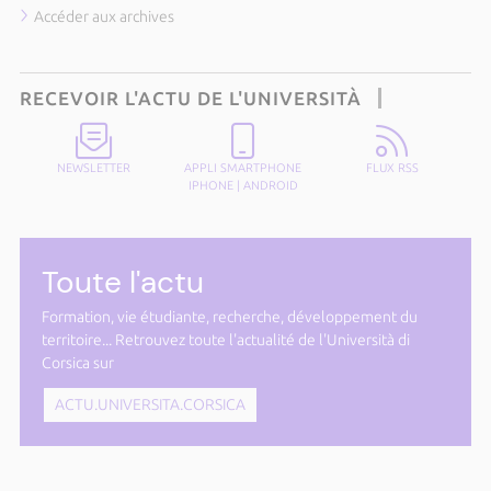
Accéder aux archives
RECEVOIR L'ACTU DE L'UNIVERSITÀ
NEWSLETTER
APPLI SMARTPHONE
FLUX RSS
IPHONE
|
ANDROID
Toute l'actu
Formation, vie étudiante, recherche, développement du
territoire... Retrouvez toute l'actualité de l'Università di
Corsica sur
ACTU.UNIVERSITA.CORSICA