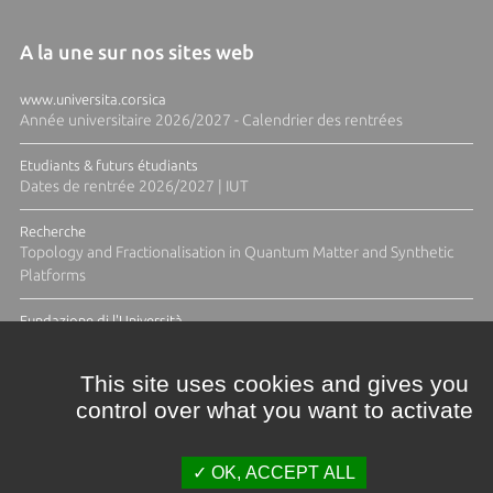
A la une sur nos sites web
www.universita.corsica
Année universitaire 2026/2027 - Calendrier des rentrées
Etudiants & futurs étudiants
Dates de rentrée 2026/2027 | IUT
Recherche
Topology and Fractionalisation in Quantum Matter and Synthetic
Platforms
Fundazione di l'Università
Résidence Ange Tomasi "Lagune and Zeste" avec la photographe
Diane Moulenc
This site uses cookies and gives you
control over what you want to activate
TOUTES LES ACTUS
OK, ACCEPT ALL