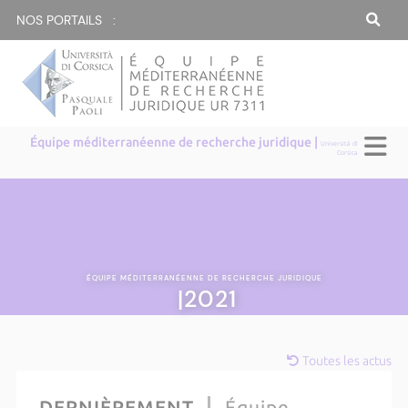
NOS PORTAILS :
Équipe méditerranéenne de recherche juridique |
Università di
Corsica
ÉQUIPE MÉDITERRANÉENNE DE RECHERCHE JURIDIQUE
|2021
Toutes les actus
DERNIÈREMENT
Équipe