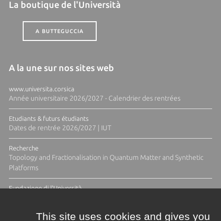
La boutique de l'Università
A BUTTEGUCCIA
A la une sur nos sites web
www.universita.corsica
Année universitaire 2026/2027 - Calendrier des rentrées
Etudiants & futurs étudiants
Dates de rentrée 2026/2027 | IUT
Recherche
Topology and Fractionalisation in Quantum Matter and Synthetic
Platforms
Fundazione di l'Università
Résidence Ange Tomasi "Lagune and Zeste" avec la photographe
Diane Moulenc
This site uses cookies and gives you