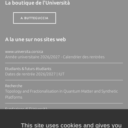
La boutique de l'Università
A BUTTEGUCCIA
A la une sur nos sites web
www.universita.corsica
Année universitaire 2026/2027 - Calendrier des rentrées
Etudiants & futurs étudiants
Dates de rentrée 2026/2027 | IUT
Recherche
Topology and Fractionalisation in Quantum Matter and Synthetic
Platforms
Fundazione di l'Università
Résidence Ange Tomasi "Lagune and Zeste" avec la photographe
Diane Moulenc
This site uses cookies and gives you