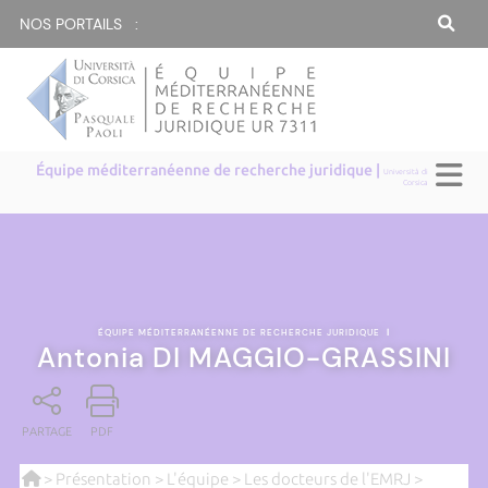
NOS PORTAILS :
Équipe méditerranéenne de recherche juridique |
Università di
Corsica
ÉQUIPE MÉDITERRANÉENNE DE RECHERCHE JURIDIQUE
|
Antonia DI MAGGIO-GRASSINI
PARTAGE
PDF
>
Présentation
>
L'équipe
>
Les docteurs de l'EMRJ
>