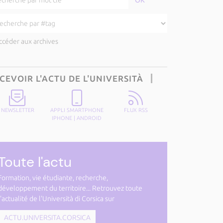
ccéder aux archives
CEVOIR L'ACTU DE L'UNIVERSITÀ
NEWSLETTER
APPLI SMARTPHONE
FLUX RSS
IPHONE
|
ANDROID
Toute l'actu
Formation, vie étudiante, recherche,
développement du territoire... Retrouvez toute
l'actualité de l'Università di Corsica sur
ACTU.UNIVERSITA.CORSICA