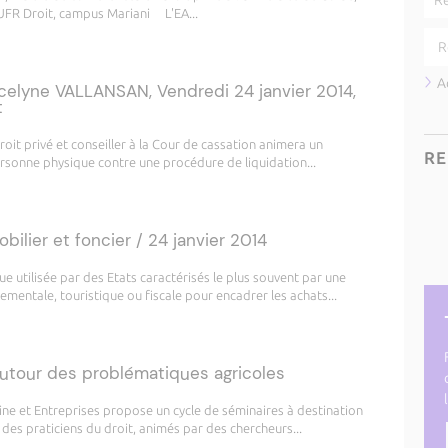
 UFR Droit, campus Mariani L'EA...
A
elyne VALLANSAN, Vendredi 24 janvier 2014,
t
it privé et conseiller à la Cour de cassation animera un
RE
ersonne physique contre une procédure de liquidation...
lier et foncier / 24 janvier 2014
 utilisée par des Etats caractérisés le plus souvent par une
nementale, touristique ou fiscale pour encadrer les achats...
utour des problématiques agricoles
ine et Entreprises propose un cycle de séminaires à destination
des praticiens du droit, animés par des chercheurs...