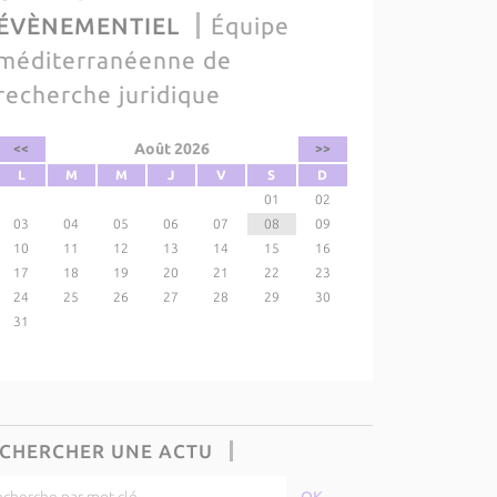
ÉVÈNEMENTIEL
Équipe
méditerranéenne de
recherche juridique
Août 2026
<<
>>
L
M
M
J
V
S
D
01
02
03
04
05
06
07
08
09
10
11
12
13
14
15
16
17
18
19
20
21
22
23
24
25
26
27
28
29
30
31
CHERCHER UNE ACTU