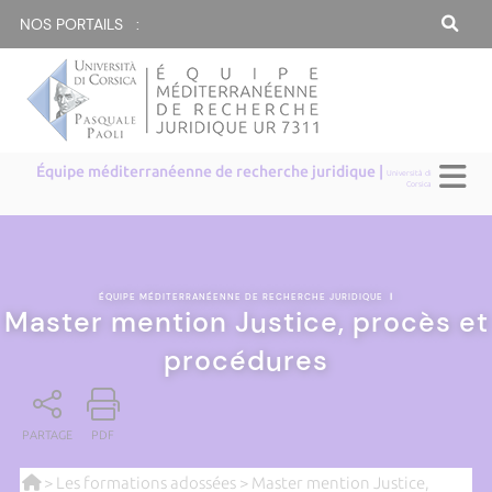
NOS PORTAILS :
Équipe méditerranéenne de recherche juridique |
Università di
Corsica
ÉQUIPE MÉDITERRANÉENNE DE RECHERCHE JURIDIQUE
|
Master mention Justice, procès et
procédures
PARTAGE
PDF
>
Les formations adossées
> Master mention Justice,