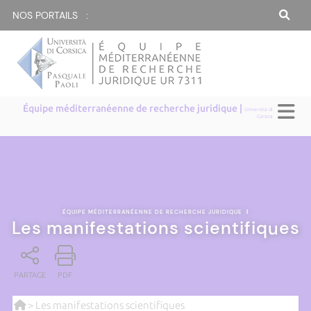
NOS PORTAILS :
Équipe méditerranéenne de recherche juridique |
Università di
Corsica
ÉQUIPE MÉDITERRANÉENNE DE RECHERCHE JURIDIQUE
|
Les manifestations scientifiques
PARTAGE
PDF
> Les manifestations scientifiques