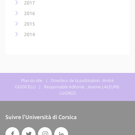
2017
2016
2015
2014
Plan du site
| Directeur de la publication : André
GIUDICELLI | Responsable éditorial : Jeanne LALEURE-
LUGREZI
Suivre l'Università di Corsica