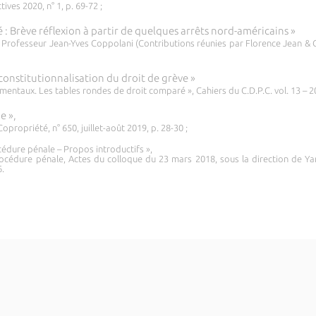
ves 2020, n° 1, p. 69-72 ;
é : Brève réflexion à partir de quelques arrêts nord-américains »
Professeur Jean-Yves Coppolani (Contributions réunies par Florence Jean & Cl
a constitutionnalisation du droit de grève »
mentaux. Les tables rondes de droit comparé », Cahiers du C.D.P.C. vol. 13 – 2
e »,
propriété, n° 650, juillet-août 2019, p. 28-30 ;
océdure pénale – Propos introductifs »,
rocédure pénale, Actes du colloque du 23 mars 2018, sous la direction de Yan 
6.