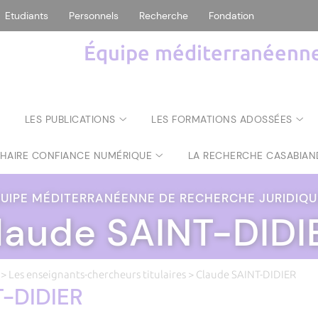
Etudiants
Personnels
Recherche
Fondation
Équipe méditerranéenne 
LES PUBLICATIONS
LES FORMATIONS ADOSSÉES
CHAIRE CONFIANCE NUMÉRIQUE
LA RECHERCHE CASABIAN
UIPE MÉDITERRANÉENNE DE RECHERCHE JURIDIQ
laude SAINT-DIDI
>
Les enseignants-chercheurs titulaires
> Claude SAINT-DIDIER
T-DIDIER