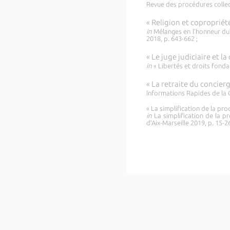
Revue des procédures collecti
« Religion et copropriét
in
Mélanges en l’honneur du 
2018, p. 643-662 ;
« Le juge judiciaire et l
in
« Libertés et droits fonda
« La retraite du concierg
Informations Rapides de la Co
« La simplification de la pr
in
La simplification de la p
d’Aix-Marseille 2019, p. 15-2