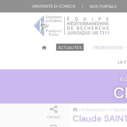
UNIVERSITÀ DI CORSICA
|
NOS PORTAILS :
ACTUALITÉS
PRÉSENTATION
LA 
ÉQ
C
>
Présentation
>
L'équipe
Claude SAIN
PARTAGE