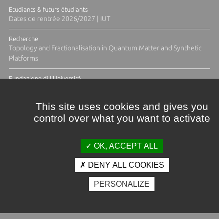
Etudiants & futurs étudiants
Dates de rentrée 2026/2027 | IUT
Recherche
Topology and Fractionalisation in Quantum Matter and Synthetic
Platforms
Fundazione di l'Università
Résidence Ange Tomasi "Lagune and Zeste" avec la photographe
Diane Moulenc
This site uses cookies and gives you
control over what you want to activate
TOUTES LES ACTUS
OK, ACCEPT ALL
DENY ALL COOKIES
Crédits et mentions légales
PERSONALIZE
Contacts
Plan d'accès
Espace presse
Photothèque
Recrutement
Marchés publics