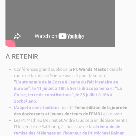
À RETENIR
Conférences grand public de la
Pr. Wanda Mastor
dans le
cadre de la mission Science avec et pour la société
:
"
L'autonomie de la Corse à l'aune du fait insulaire en
Europe", le 11 juillet à 18h à Serra di Scopamena
et
"La
Corse, terre de constitutions", le 25 juillet à 18h à
Sorbollano
.
L'appel à contributions
pour la
4ème édition de la journée
des doctorants et jeunes docteurs de l'EMRJ
est ouvert.
Les Pr. Mathieu Devinat et André Giudicelli en déplacement à
l'Université de Salzbourg à l'occasion de la
cérémonie de
remise des Mélanges en l'honneur du Pr. Michael Rainer.