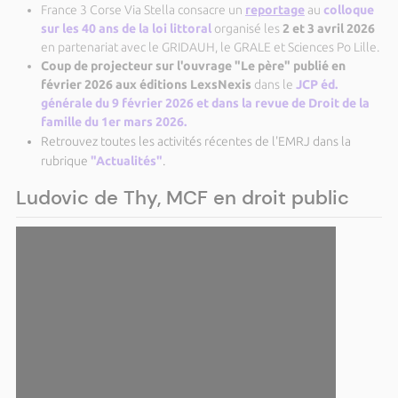
France 3 Corse Via Stella consacre un
reportage
au
colloque
sur les 40 ans de la loi littoral
organisé les
2 et 3 avril 2026
en partenariat avec le GRIDAUH, le GRALE et Sciences Po Lille.
Coup de projecteur sur l'ouvrage "Le père" publié en
février 2026 aux éditions LexsNexis
dans le
JCP éd.
générale du 9 février 2026 et dans la revue de Droit de la
famille du 1er mars 2026.
Retrouvez toutes les activités récentes de l'EMRJ dans la
rubrique
"Actualités"
.
Ludovic de Thy, MCF en droit public