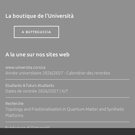
La boutique de l'Università
A BUTTEGUCCIA
A la une sur nos sites web
www.universita.corsica
Année universitaire 2026/2027 - Calendrier des rentrées
Etudiants & futurs étudiants
Dates de rentrée 2026/2027 | IUT
Recherche
Topology and Fractionalisation in Quantum Matter and Synthetic
Platforms
Fundazione di l'Università
Résidence Ange Tomasi "Lagune and Zeste" avec la photographe