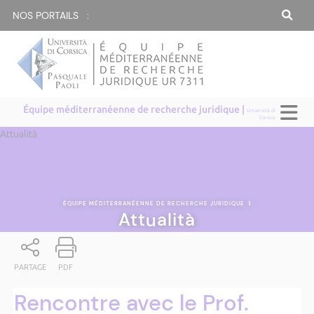
NOS PORTAILS :
Équipe méditerranéenne de recherche juridique |
Università di
Corsica
Attualità
ÉQUIPE MÉDITERRANÉENNE DE RECHERCHE JURIDIQUE
|
Attualità
PARTAGE
PDF
Rencontre avec le Prof.