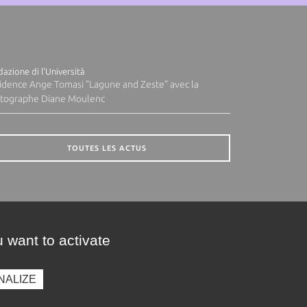
azione di l'Università
idence Ange Tomasi "Lagune and Zeste" avec la
tographe Diane Moulenc
TOUTES LES ACTUS
 want to activate
NALIZE
presse
Photothèque
Recrutement
Marchés publics