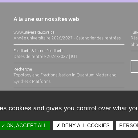
A la une sur nos sites web
www.universita.corsica
Fund
Année universitaire 2026/2027 - Calendrier des rentrées
Rés
pho
Etudiants & futurs étudiants
Dates de rentrée 2026/2027 | IUT
Recherche
Topology and Fractionalisation in Quantum Matter and
Synthetic Platforms
ses cookies and gives you control over what you
OK, ACCEPT ALL
DENY ALL COOKIES
PERSO
Contacts
Plan d'accès
Espace 