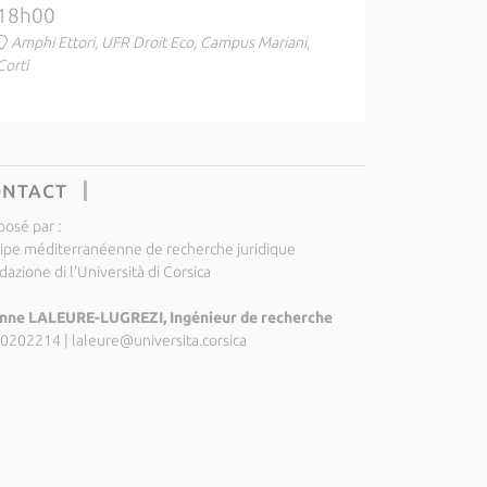
18h00
Amphi Ettori, UFR Droit Eco, Campus Mariani,
Corti
ONTACT
posé par :
ipe méditerranéenne de recherche juridique
azione di l'Università di Corsica
nne LALEURE-LUGREZI, Ingénieur de recherche
0202214
|
laleure@universita.corsica