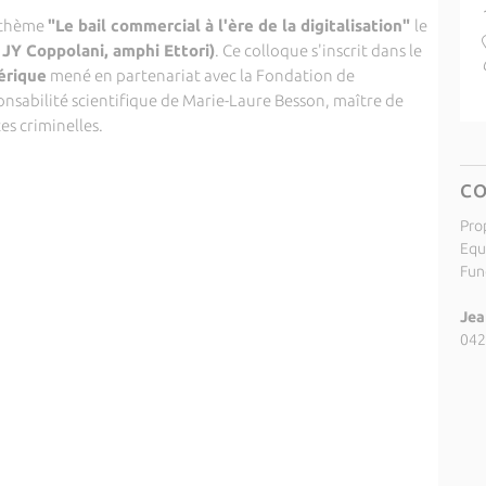
e thème
"Le bail commercial à l'ère de la digitalisation"
le
JY Coppolani, amphi Ettori)
. Ce colloque s'inscrit dans le
érique
mené en partenariat avec la Fondation de
sponsabilité scientifique de Marie-Laure Besson, maître de
es criminelles.
C
Pro
Equ
Fund
Jea
042