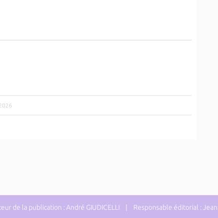
/2026
ur de la publication : André GIUDICELLI | Responsable éditorial : J