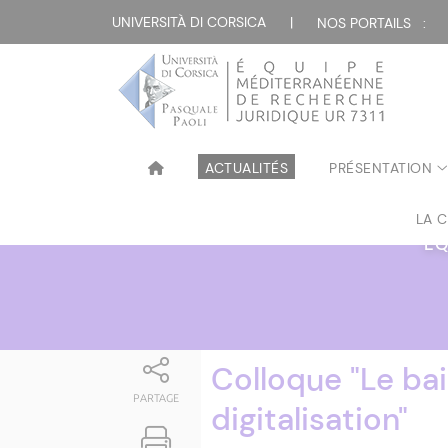
Attualità
UNIVERSITÀ DI CORSICA
|
NOS PORTAILS :
ACTUALITÉS
PRÉSENTATION
LA 
ÉQ
Colloque "Le bai
PARTAGE
digitalisation"