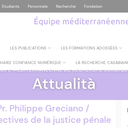
Etudiants
Personnels
Recherche
Fondation
Équipe méditerranéenne 
LES PUBLICATIONS
LES FORMATIONS ADOSSÉES
CHAIRE CONFIANCE NUMÉRIQUE
LA RECHERCHE CASABIAN
UIPE MÉDITERRANÉENNE DE RECHERCHE JURIDIQ
Attualità
r. Philippe Greciano /
ctives de la justice pénale