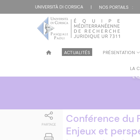
Attualità
UNIVERSITÀ DI CORSICA
|
NOS PORTAILS :
ACTUALITÉS
PRÉSENTATION
LA 
ÉQ
Conférence du P
PARTAGE
Enjeux et perspe