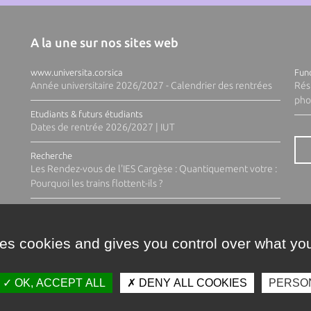
A la une sur nos sites web
www.universita.corsica
Fund
Année universitaire 2026/2027 - Calendrier des rentrées
Rés
pho
Etudiants & futurs étudiants
Dates de rentrée 2026/2027 | IUT
Recherche
Les Rendez-vous de l'IES Cargèse : Quantiquement votre :
Pourquoi les trains flottent-ils ?
ses cookies and gives you control over what you
OK, ACCEPT ALL
DENY ALL COOKIES
PERSO
Contacts
Plan d'accès
Espace 