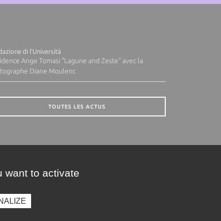
azione di l'Università
idence Ange Tomasi "Lagune and Zeste" avec la
tographe Diane Moulenc
TOUTES LES ACTUS
 want to activate
NALIZE
presse
Photothèque
Recrutement
Marchés publics