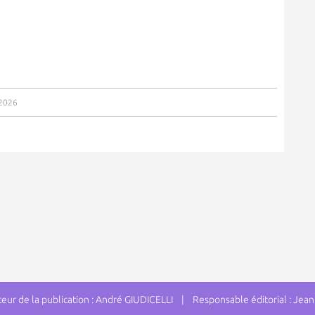
/2026
ur de la publication : André GIUDICELLI | Responsable éditorial : J