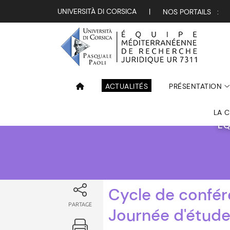
Attualità
UNIVERSITÀ DI CORSICA
|
NOS PORTAILS :
ACTUALITÉS
PRÉSENTATION
LA 
ÉQ
Cycle de confér
PARTAGE
Journée d'étude 