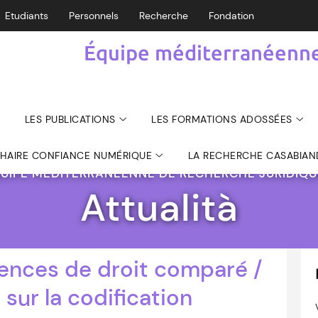
Etudiants
Personnels
Recherche
Fondation
Équipe méditerranéenne 
LES PUBLICATIONS
LES FORMATIONS ADOSSÉES
CHAIRE CONFIANCE NUMÉRIQUE
LA RECHERCHE CASABIAN
UIPE MÉDITERRANÉENNE DE RECHERCHE JURIDIQ
Attualità
ences de droit comparé /
sur la codification