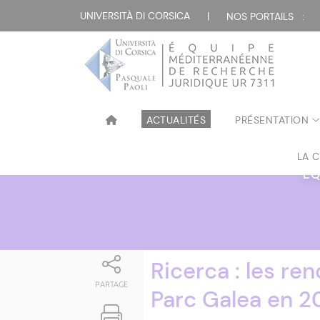
Attualità
UNIVERSITÀ DI CORSICA
|
NOS PORTAILS :
ACTUALITÉS
PRÉSENTATION
LA 
ÉQ
Ricerca : les re
PARTAGE
Parc Galea en 2