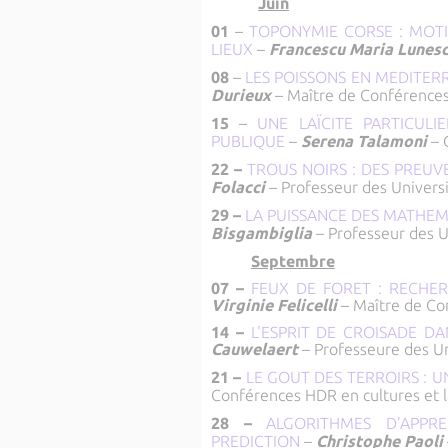
Juin
01
–
TOPONYMIE CORSE : MOTI
LIEUX
–
Francescu Maria Lunes
08
–
LES POISSONS EN MEDITER
Durieux
– Maître de Conférences
15
–
UNE LAÏCITE PARTICULI
PUBLIQUE
–
Serena Talamoni
– 
22 –
TROUS NOIRS : DES PREUV
Folacci
– Professeur des Univers
29 –
LA PUISSANCE DES MATHEM
Bisgambiglia
– Professeur des U
Septembre
07 –
FEUX DE FORET : RECHE
Virginie Felicelli
– Maître de C
14 –
L'ESPRIT DE CROISADE D
Cauwelaert
– Professeure des Un
21 –
LE GOUT DES TERROIRS : U
Conférences HDR en cultures et 
28 –
ALGORITHMES D’APPR
PREDICTION
–
Christophe Paoli