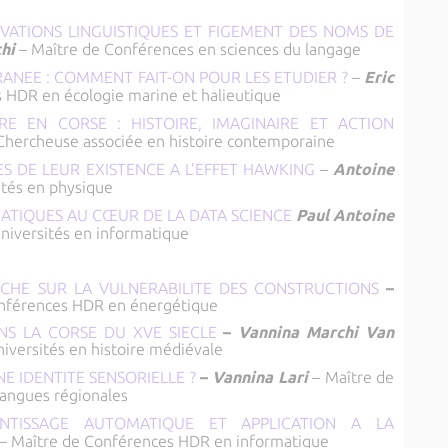
VATIONS LINGUISTIQUES ET FIGEMENT DES NOMS DE
chi
– Maître de Conférences en sciences du langage
RANEE : COMMENT FAIT-ON POUR LES ETUDIER ?
–
Eric
 HDR en écologie marine et halieutique
ERE EN CORSE : HISTOIRE, IMAGINAIRE ET ACTION
Chercheuse associée en histoire contemporaine
ES DE LEUR EXISTENCE A L’EFFET HAWKING
–
Antoine
ités en physique
ATIQUES AU CŒUR DE LA DATA SCIENCE
Paul Antoine
niversités en informatique
RCHE SUR LA VULNERABILITE DES CONSTRUCTIONS
–
onférences HDR en énergétique
ANS LA CORSE DU XVE SIECLE
–
Vannina Marchi Van
iversités en histoire médiévale
NE IDENTITE SENSORIELLE ?
–
Vannina Lari
– Maître de
langues régionales
ENTISSAGE AUTOMATIQUE ET APPLICATION A LA
– Maître de Conférences HDR en informatique