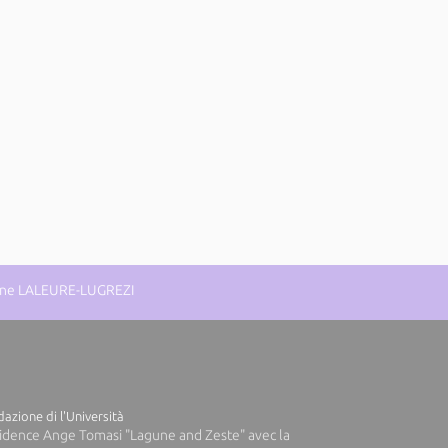
eanne LALEURE-LUGREZI
azione di l'Università
idence Ange Tomasi "Lagune and Zeste" avec la