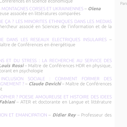
 Conférences en science économique
Par
S MONTAGNES CORSES ET UKRAINIENNES
–
Olena
euse associée en littératures comparées
E ÇA ? LES MINORITES ETHNIQUES DANS LES MEDIAS
hercheur associé en Sciences de l'information et de la
IE DANS LES RESEAUX ELECTRIQUES INSULAIRES
–
aître de Conférences en énergétique
NS ET DU STRESS : LA RECHERCHE AU SERVICE DES
Louis Rossi
– Maître de Conférences HDR en physique,
torant en psychologie
, INCLUSION SOCIALE : COMMENT FORMER DES
AGNEMENT ?
–
Claude Devichi
– Maître de Conférences
t
OPHER ? POESIE AMOUREUSE ET HISTOIRE DES IDEES
Fabiani
– ATER et doctorante en Langue et littérature
TION ET EMANCIPATION
–
Didier Rey
– Professeur des