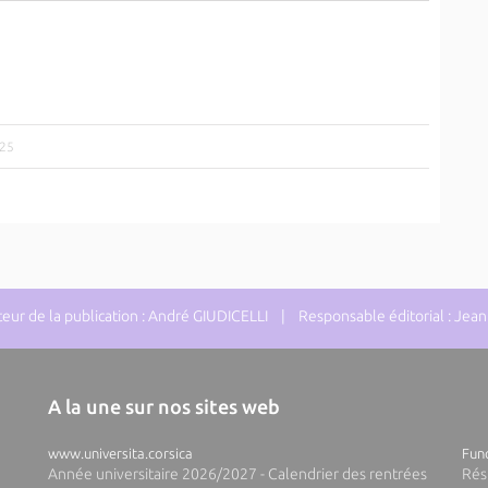
025
ur de la publication : André GIUDICELLI | Responsable éditorial : J
A la une sur nos sites web
www.universita.corsica
Fund
Année universitaire 2026/2027 - Calendrier des rentrées
Rés