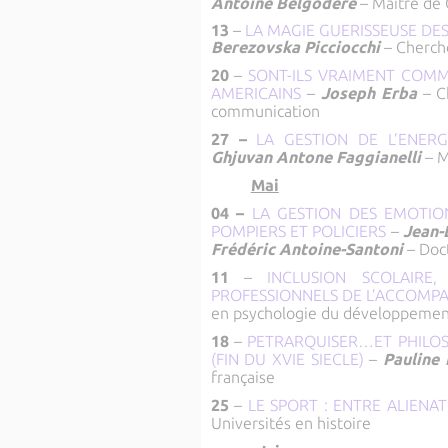
Antoine Belgodere
– Maître de
13
–
LA MAGIE GUERISSEUSE DE
Berezovska Picciocchi
– Cherch
20
–
SONT-ILS VRAIMENT COMM
AMERICAINS
–
Joseph Erba
–
C
communication
27 –
LA GESTION DE L’ENERG
Ghjuvan Antone Faggianelli
– M
Mai
04 –
LA GESTION DES EMOTIO
POMPIERS ET POLICIERS
–
Jean-
Frédéric Antoine-Santoni
– Doc
11
–
INCLUSION SCOLAIRE
PROFESSIONNELS DE L’ACCOMP
en psychologie du développemen
18
–
PETRARQUISER…ET PHILOS
(FIN DU XVIE SIECLE)
–
Pauline 
française
25
–
LE SPORT : ENTRE ALIENA
Universités en histoire