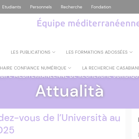
Etudiants
Personnels
Recherche
Fondation
Équipe méditerranéenne 
LES PUBLICATIONS
LES FORMATIONS ADOSSÉES
CHAIRE CONFIANCE NUMÉRIQUE
LA RECHERCHE CASABIAN
UIPE MÉDITERRANÉENNE DE RECHERCHE JURIDIQ
Attualità
ndez-vous de l’Università au
025