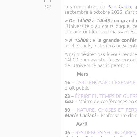
Les rencontres du
Parc Galea
, 
PDF
septembre à octobre 2025, s’arti
> De 14h00 à 14h45 :
un grand e
l’Université » au cours duquel d
partageront leurs connaissances et
> A 15h00 :
« la grande confér
intellectuels, historiens ou scien
Ainsi n’hésitez pas à vous rendre 
14h00 pour assister à ces renco
de l’Université participeront :
Mars
16
–
L’ART ENGAGE : L’EXEMPL
droit public
23
–
ÉCRIRE EN TEMPS DE GUERR
Gea
– Maître de conférences en 
30
–
NATURE, CHOSES ET PER
Marie Luciani
– Professeure de d
Avril
06
–
RESIDENCES SECONDAIRES,