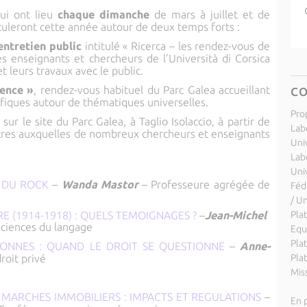
qui ont lieu
chaque dimanche
de mars à juillet et de
culeront cette année autour de deux temps forts :
ntretien public
intitulé « Ricerca – les rendez-vous de
es enseignants et chercheurs de l’Università di Corsica
 leurs travaux avec le public.
ence »
, rendez-vous habituel du Parc Galea accueillant
C
tifiques autour de thématiques universelles.
Pro
sur le site du Parc Galea, à Taglio Isolaccio, à partir de
Labo
ntres auxquelles de nombreux chercheurs et enseignants
Uni
Lab
Uni
E DU ROCK
–
Wanda Mastor
–
Professeure agrégée de
Féd
/ U
E (1914-1918) : QUELS TEMOIGNAGES ?
–
Jean-Michel
Pla
sciences du langage
Equ
Pla
SONNES : QUAND LE DROIT SE QUESTIONNE
–
Anne-
roit privé
Pla
Miss
 MARCHES IMMOBILIERS : IMPACTS ET REGULATIONS
–
En p