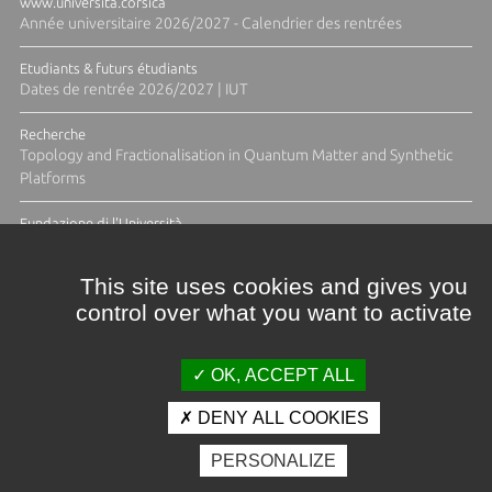
www.universita.corsica
Année universitaire 2026/2027 - Calendrier des rentrées
Etudiants & futurs étudiants
Dates de rentrée 2026/2027 | IUT
Recherche
Topology and Fractionalisation in Quantum Matter and Synthetic
Platforms
Fundazione di l'Università
Résidence Ange Tomasi "Lagune and Zeste" avec la photographe
Diane Moulenc
This site uses cookies and gives you
control over what you want to activate
TOUTES LES ACTUS
OK, ACCEPT ALL
DENY ALL COOKIES
Crédits et mentions légales
PERSONALIZE
Contacts
Plan d'accès
Espace presse
Photothèque