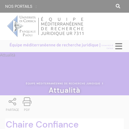
NOS PORTAILS :
Équipe méditerranéenne de recherche juridique |
Università di
Corsica
Attualità
ÉQUIPE MÉDITERRANÉENNE DE RECHERCHE JURIDIQUE
|
Attualità
PARTAGE
PDF
Chaire Confiance