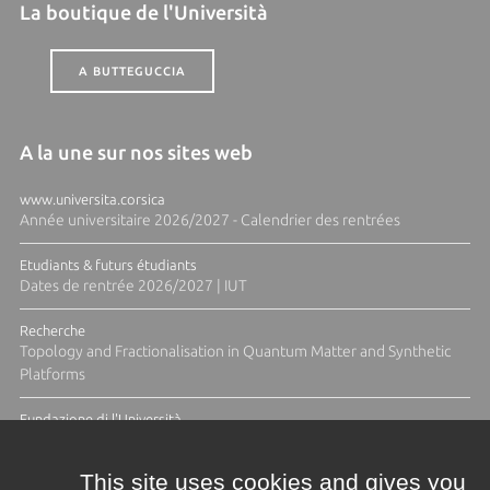
La boutique de l'Università
A BUTTEGUCCIA
A la une sur nos sites web
www.universita.corsica
Année universitaire 2026/2027 - Calendrier des rentrées
Etudiants & futurs étudiants
Dates de rentrée 2026/2027 | IUT
Recherche
Topology and Fractionalisation in Quantum Matter and Synthetic
Platforms
Fundazione di l'Università
Résidence Ange Tomasi "Lagune and Zeste" avec la photographe
Diane Moulenc
This site uses cookies and gives you