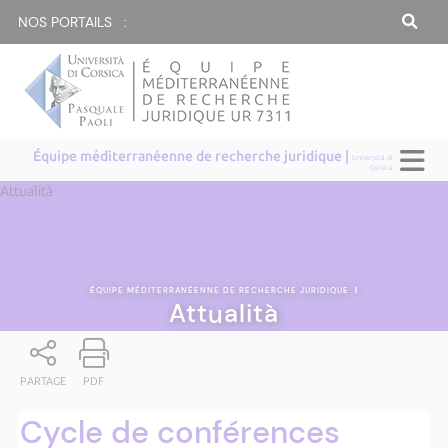
NOS PORTAILS :
Équipe méditerranéenne de recherche juridique |
Università di
Corsica
Attualità
ÉQUIPE MÉDITERRANÉENNE DE RECHERCHE JURIDIQUE
|
Attualità
PARTAGE
PDF
Cycle de conférences