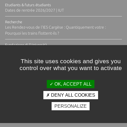
Etudiants & futurs étudiants
Dates de rentrée 2026/2027 | IUT
Recherche
Les Rendez-vous de l'IES Cargèse : Quantiquement votre :
Pourquoi les trains flottent-ils ?
Fundazione di l'Università
Résidence Ange Tomasi "Lagune and Zeste" avec la photographe
Diane Moulenc
This site uses cookies and gives you
control over what you want to activate
TOUTES LES ACTUS
OK, ACCEPT ALL
DENY ALL COOKIES
Crédits et mentions légales
PERSONALIZE
Contacts
Plan d'accès
Espace presse
Photothèque
Recrutement
Marchés publics