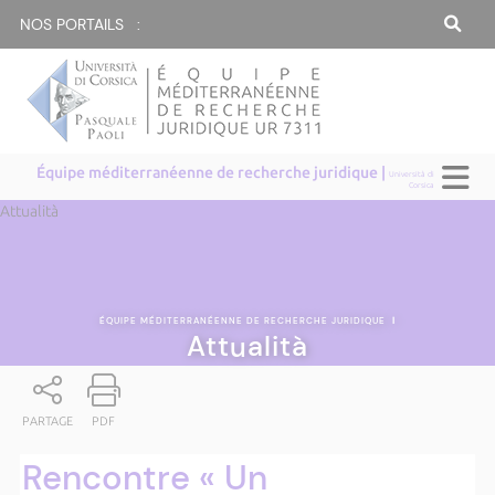
NOS PORTAILS :
Équipe méditerranéenne de recherche juridique |
Università di
Corsica
Attualità
ÉQUIPE MÉDITERRANÉENNE DE RECHERCHE JURIDIQUE
|
Attualità
PARTAGE
PDF
Rencontre « Un