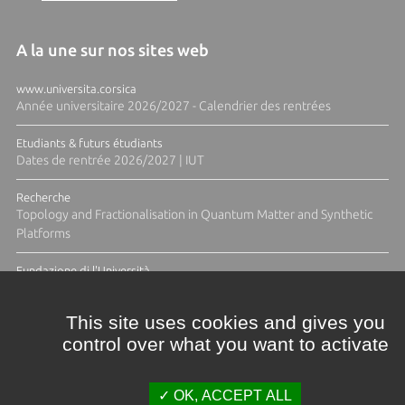
A la une sur nos sites web
www.universita.corsica
Année universitaire 2026/2027 - Calendrier des rentrées
Etudiants & futurs étudiants
Dates de rentrée 2026/2027 | IUT
Recherche
Topology and Fractionalisation in Quantum Matter and Synthetic
Platforms
Fundazione di l'Università
Résidence Ange Tomasi "Lagune and Zeste" avec la photographe
Diane Moulenc
This site uses cookies and gives you
control over what you want to activate
TOUTES LES ACTUS
OK, ACCEPT ALL