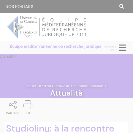
NOS PORTAILS :
Équipe méditerranéenne de recherche juridique |
Università di
Corsica
Attualità
ÉQUIPE MÉDITERRANÉENNE DE RECHERCHE JURIDIQUE
|
Attualità
PARTAGE
PDF
Studiolinu: à la rencontre