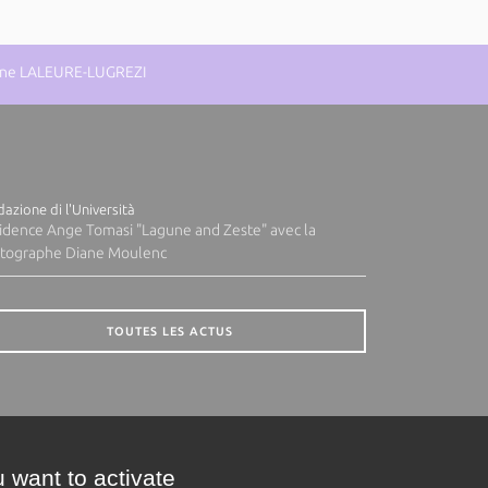
eanne LALEURE-LUGREZI
azione di l'Università
idence Ange Tomasi "Lagune and Zeste" avec la
tographe Diane Moulenc
TOUTES LES ACTUS
 want to activate