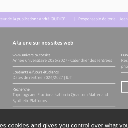
ur de la publication : André GIUDICELLI | Responsable éditorial : J
A la une sur nos sites web
www.universita.corsica
Fund
Année universitaire 2026/2027 - Calendrier des rentrées
Rés
pho
Etudiants & futurs étudiants
Dates de rentrée 2026/2027 | IUT
Recherche
Topology and Fractionalisation in Quantum Matter and
Synthetic Platforms
ses cookies and gives you control over what you