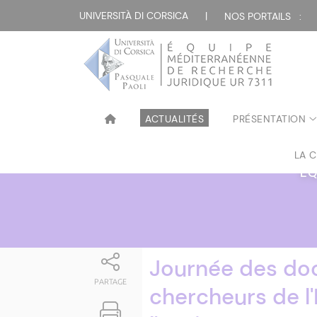
Attualità
UNIVERSITÀ DI CORSICA
|
NOS PORTAILS :
ACTUALITÉS
PRÉSENTATION
LA 
ÉQ
Journée des doc
PARTAGE
chercheurs de l'