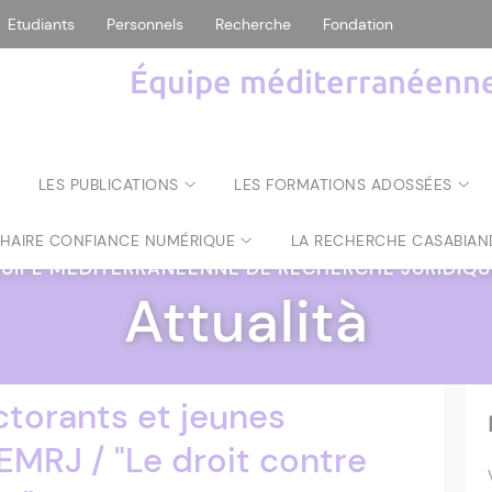
Etudiants
Personnels
Recherche
Fondation
Équipe méditerranéenne 
LES PUBLICATIONS
LES FORMATIONS ADOSSÉES
CHAIRE CONFIANCE NUMÉRIQUE
LA RECHERCHE CASABIAN
UIPE MÉDITERRANÉENNE DE RECHERCHE JURIDIQ
Attualità
torants et jeunes
EMRJ / "Le droit contre