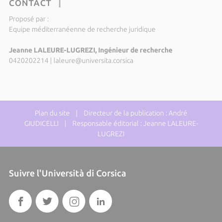
CONTACT
Proposé par :
Equipe méditerranéenne de recherche juridique
Jeanne LALEURE-LUGREZI, Ingénieur de recherche
0420202214
|
laleure@universita.corsica
Plan du site
| Directeur de la publication : André
GIUDICELLI | Responsable éditorial : Jeanne LALEURE-
LUGREZI
Suivre l'Università di Corsica