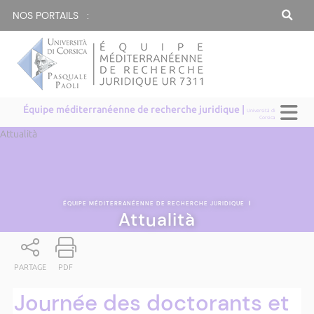
NOS PORTAILS :
Équipe méditerranéenne de recherche juridique |
Università di
Corsica
Attualità
ÉQUIPE MÉDITERRANÉENNE DE RECHERCHE JURIDIQUE
|
Attualità
PARTAGE
PDF
Journée des doctorants et