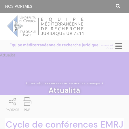
NOS PORTAILS :
Équipe méditerranéenne de recherche juridique |
Università di
Corsica
Attualità
ÉQUIPE MÉDITERRANÉENNE DE RECHERCHE JURIDIQUE
|
Attualità
PARTAGE
PDF
Cycle de conférences EMRJ