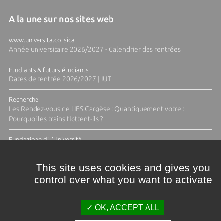
A la une sur nos sites web
www.universita.corsica
Année universitaire 2026/2027 - Calendrier des rentrées
Etudiants & futurs étudiants
Dates de rentrée 2026/2027 | IUT
Recherche
Les Rendez-vous de l'IES Cargèse : Quantiquement votre :
Pourquoi les trains flottent-ils ?
Fundazione di l'Università
Résidence Ange Tomasi "Lagune and Zeste" avec la photographe
Diane Moulenc
This site uses cookies and gives you
control over what you want to activate
TOUTES LES ACTUS
OK, ACCEPT ALL