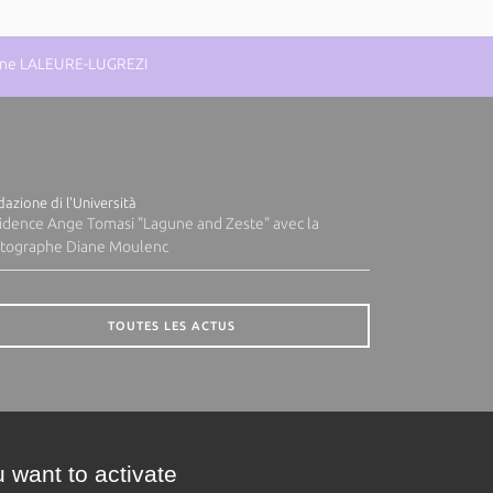
eanne LALEURE-LUGREZI
azione di l'Università
idence Ange Tomasi "Lagune and Zeste" avec la
tographe Diane Moulenc
TOUTES LES ACTUS
 want to activate