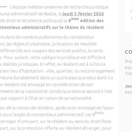
L'équipe méditerranéenne de recherche juridique
bunal administratif de Bastia, le
jeudi 5 février 2026
ème
de droit et de science politique) la
8
édition des
ntentieux administratifs sur le thème du résident
.
ontre dans de nombreux domaines du contentieux
ers, les règles d’urbanisme, la location de meublés
 différenciés aux usagers des services publics, la carte
C
etc. Pour autant, cette catégorie juridique est difficile à
Pro
réalités juridiques. En effet, le résident est à la fois la
Equ
son lieu d’habitation - ville, quartier, ou encore logement
Trib
 demeure durablement dans un autre pays que celui dont il a
 le résident est envisagé en considération de son
Jea
ent de sa nationalité, tandis que dans le second il l’est
042
par rapport à l’Etat en raison de sa nationalité.
n de la notion de résident, après avoir envisagé de façon
èmes
 sous l’angle du contentieux administratif, ces 8
erroger d’une part, sur le résident au sens du droit fiscal
 part, sur la protection offerte au résident étranger, pour