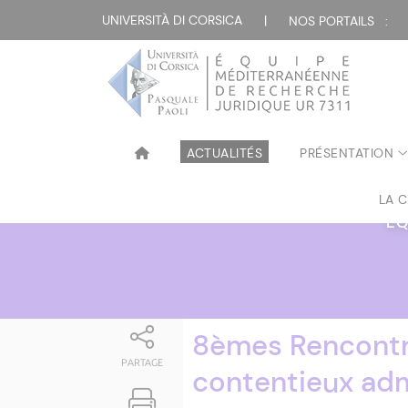
Attualità
UNIVERSITÀ DI CORSICA
|
NOS PORTAILS :
ACTUALITÉS
PRÉSENTATION
LA 
ÉQ
8èmes Rencontre
PARTAGE
contentieux admi