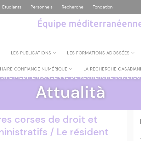
Etudiants
Personnels
Recherche
Fondation
Équipe méditerranéenne 
LES PUBLICATIONS
LES FORMATIONS ADOSSÉES
CHAIRE CONFIANCE NUMÉRIQUE
LA RECHERCHE CASABIAN
UIPE MÉDITERRANÉENNE DE RECHERCHE JURIDIQ
Attualità
s corses de droit et
nistratifs / Le résident