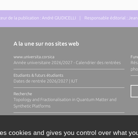
ur de la publication : André GIUDICELLI | Responsable éditorial : J
A la une sur nos sites web
www.universita.corsica
Fund
Année universitaire 2026/2027 - Calendrier des rentrées
Rés
pho
Etudiants & futurs étudiants
Dates de rentrée 2026/2027 | IUT
Recherche
Topology and Fractionalisation in Quantum Matter and
Synthetic Platforms
ses cookies and gives you control over what you