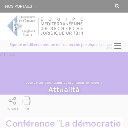
NOS PORTAILS :
Équipe méditerranéenne de recherche juridique |
Università di
Corsica
Attualità
ÉQUIPE MÉDITERRANÉENNE DE RECHERCHE JURIDIQUE
|
Attualità
PARTAGE
PDF
Conférence "La démocratie