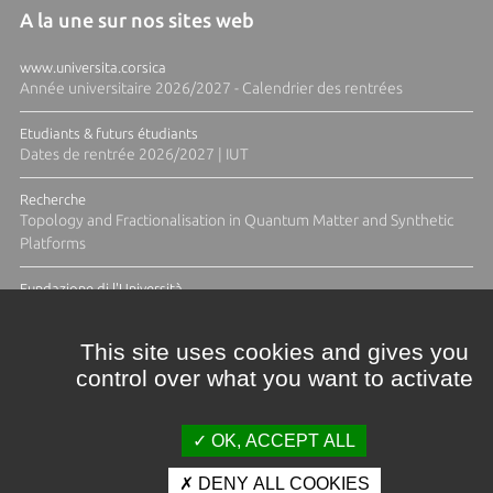
A la une sur nos sites web
www.universita.corsica
Année universitaire 2026/2027 - Calendrier des rentrées
Etudiants & futurs étudiants
Dates de rentrée 2026/2027 | IUT
Recherche
Topology and Fractionalisation in Quantum Matter and Synthetic
Platforms
Fundazione di l'Università
Résidence Ange Tomasi "Lagune and Zeste" avec la photographe
Diane Moulenc
This site uses cookies and gives you
control over what you want to activate
TOUTES LES ACTUS
OK, ACCEPT ALL
DENY ALL COOKIES