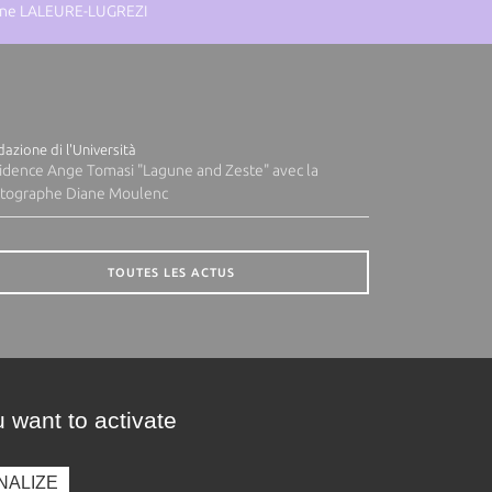
eanne LALEURE-LUGREZI
azione di l'Università
idence Ange Tomasi "Lagune and Zeste" avec la
tographe Diane Moulenc
TOUTES LES ACTUS
 want to activate
NALIZE