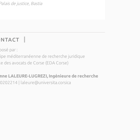
Palais de justice, Bastia
ONTACT
posé par :
ipe méditerranéenne de recherche juridique
le des avocats de Corse (EDA Corse)
nne LALEURE-LUGREZI, Ingénieure de recherche
0202214
|
laleure@universita.corsica