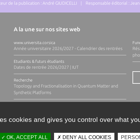
ur de la publication : André GIUDICELLI | Responsable éditorial : J
A la une sur nos sites web
www.universita.corsica
Fund
Année universitaire 2026/2027 - Calendrier des rentrées
Rés
pho
Etudiants & futurs étudiants
Dates de rentrée 2026/2027 | IUT
Recherche
Topology and Fractionalisation in Quantum Matter and
Synthetic Platforms
ses cookies and gives you control over what you
OK, ACCEPT ALL
DENY ALL COOKIES
PERSO