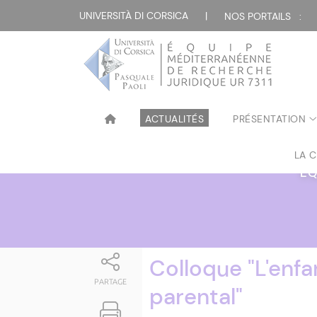
Attualità
UNIVERSITÀ DI CORSICA
|
NOS PORTAILS :
ACTUALITÉS
PRÉSENTATION
LA 
ÉQ
Colloque "L'enfa
PARTAGE
parental"