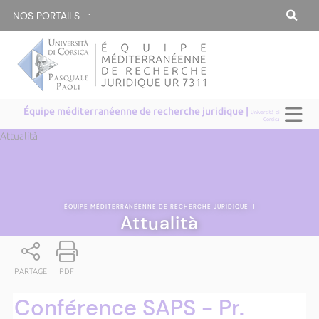
NOS PORTAILS :
Équipe méditerranéenne de recherche juridique |
Università di
Corsica
Attualità
ÉQUIPE MÉDITERRANÉENNE DE RECHERCHE JURIDIQUE
|
Attualità
PARTAGE
PDF
Conférence SAPS - Pr.