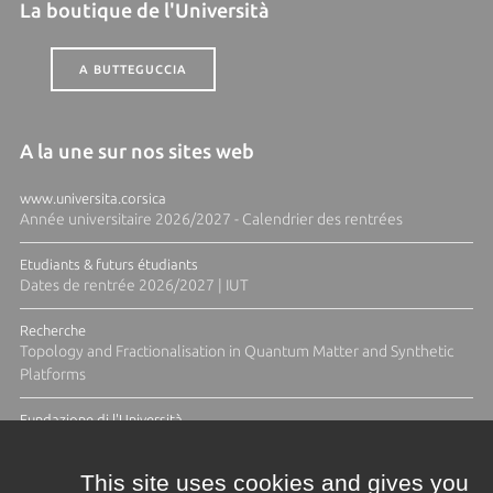
La boutique de l'Università
A BUTTEGUCCIA
A la une sur nos sites web
www.universita.corsica
Année universitaire 2026/2027 - Calendrier des rentrées
Etudiants & futurs étudiants
Dates de rentrée 2026/2027 | IUT
Recherche
Topology and Fractionalisation in Quantum Matter and Synthetic
Platforms
Fundazione di l'Università
Résidence Ange Tomasi "Lagune and Zeste" avec la photographe
Diane Moulenc
This site uses cookies and gives you