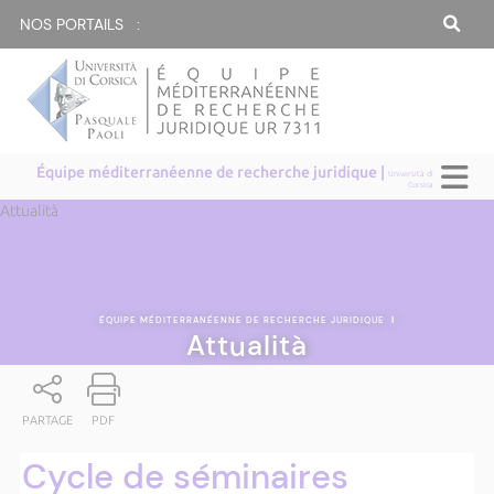
NOS PORTAILS :
Équipe méditerranéenne de recherche juridique |
Università di
Corsica
Attualità
ÉQUIPE MÉDITERRANÉENNE DE RECHERCHE JURIDIQUE
|
Attualità
PARTAGE
PDF
Cycle de séminaires