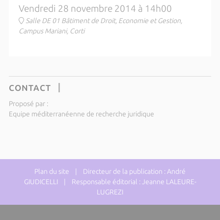
Vendredi 28 novembre 2014 à 14h00
Salle DE 01 Bâtiment de Droit, Economie et Gestion,
Campus Mariani, Corti
CONTACT
Proposé par :
Equipe méditerranéenne de recherche juridique
Plan du site
| Directeur de la publication : André
GIUDICELLI | Responsable éditorial : Jeanne LALEURE-
LUGREZI