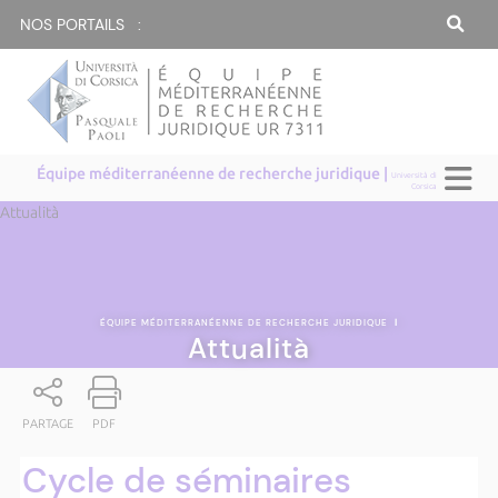
NOS PORTAILS :
Équipe méditerranéenne de recherche juridique |
Università di
Corsica
Attualità
ÉQUIPE MÉDITERRANÉENNE DE RECHERCHE JURIDIQUE
|
Attualità
PARTAGE
PDF
Cycle de séminaires