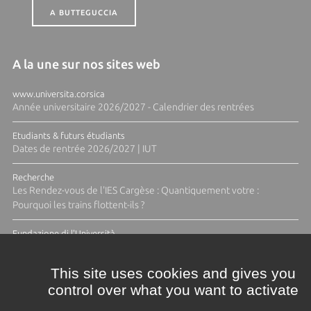
A BUTTEGUCCIA
A la une sur nos sites web
www.universita.corsica
Année universitaire 2026/2027 - Calendrier des rentrées
Etudiants & futurs étudiants
Dates de rentrée 2026/2027 | IUT
Recherche
Les Rendez-vous de l'IES Cargèse : Quantiquement votre :
Pourquoi les trains flottent-ils ?
Fundazione di l'Università
Résidence Ange Tomasi "Lagune and Zeste" avec la photographe
Diane Moulenc
This site uses cookies and gives you
control over what you want to activate
TOUTES LES ACTUS