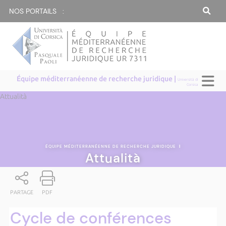
NOS PORTAILS :
Équipe méditerranéenne de recherche juridique |
Università di
Corsica
Attualità
ÉQUIPE MÉDITERRANÉENNE DE RECHERCHE JURIDIQUE
|
Attualità
PARTAGE
PDF
Cycle de conférences