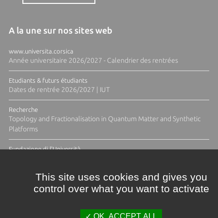
A la une sur nos sites web
www.universita.corsica
Année universitaire 2026/2027 - Calendrier des rentrées
Etudiants & futurs étudiants
Dates de rentrée 2026/2027 | IUT
Recherche
Topology and Fractionalisation in Quantum Matter and Synthetic
Platforms
Fundazione di l'Università
Résidence Ange Tomasi "Lagune and Zeste" avec la photographe
Diane Moulenc
This site uses cookies and gives you
control over what you want to activate
TOUTES LES ACTUS
OK, ACCEPT ALL