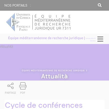
NOS PORTAILS :
Équipe méditerranéenne de recherche juridique |
Università di
Corsica
Attualità
ÉQUIPE MÉDITERRANÉENNE DE RECHERCHE JURIDIQUE
|
Attualità
PARTAGE
PDF
Cycle de conférences