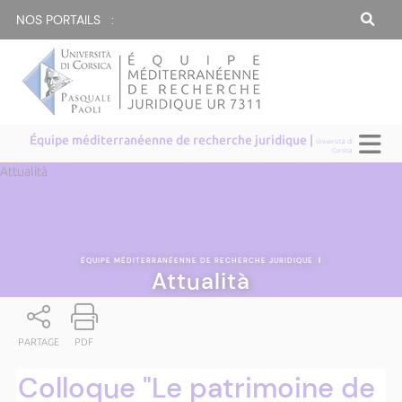
NOS PORTAILS :
Équipe méditerranéenne de recherche juridique |
Università di
Corsica
Attualità
ÉQUIPE MÉDITERRANÉENNE DE RECHERCHE JURIDIQUE
|
Attualità
PARTAGE
PDF
Colloque "Le patrimoine de