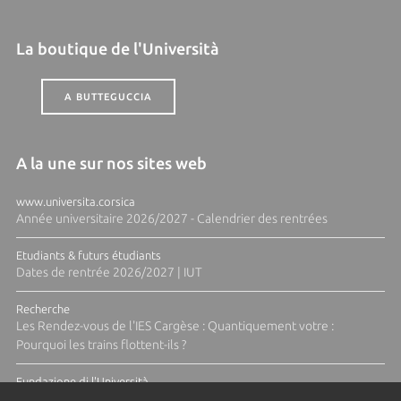
La boutique de l'Università
A BUTTEGUCCIA
A la une sur nos sites web
www.universita.corsica
Année universitaire 2026/2027 - Calendrier des rentrées
Etudiants & futurs étudiants
Dates de rentrée 2026/2027 | IUT
Recherche
Les Rendez-vous de l'IES Cargèse : Quantiquement votre :
Pourquoi les trains flottent-ils ?
Fundazione di l'Università
Résidence Ange Tomasi "Lagune and Zeste" avec la photographe