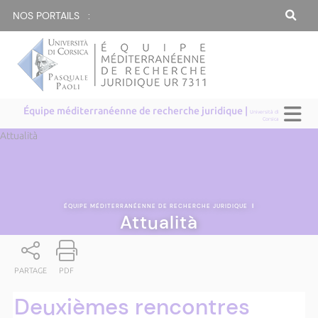
NOS PORTAILS :
Équipe méditerranéenne de recherche juridique |
Università di
Corsica
Attualità
ÉQUIPE MÉDITERRANÉENNE DE RECHERCHE JURIDIQUE
|
Attualità
PARTAGE
PDF
Deuxièmes rencontres