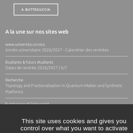
A BUTTEGUCCIA
A la une sur nos sites web
www.universita.corsica
Année universitaire 2026/2027 - Calendrier des rentrées
Etudiants & futurs étudiants
Dates de rentrée 2026/2027 | IUT
Recherche
Topology and Fractionalisation in Quantum Matter and Synthetic
Platforms
Fundazione di l'Università
Résidence Ange Tomasi "Lagune and Zeste" avec la photographe
Diane Moulenc
This site uses cookies and gives you
control over what you want to activate