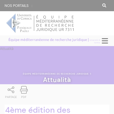
NOS PORTAILS :
Équipe méditerranéenne de recherche juridique |
Università di
Corsica
Attualità
ÉQUIPE MÉDITERRANÉENNE DE RECHERCHE JURIDIQUE
|
Attualità
PARTAGE
PDF
4ème édition des