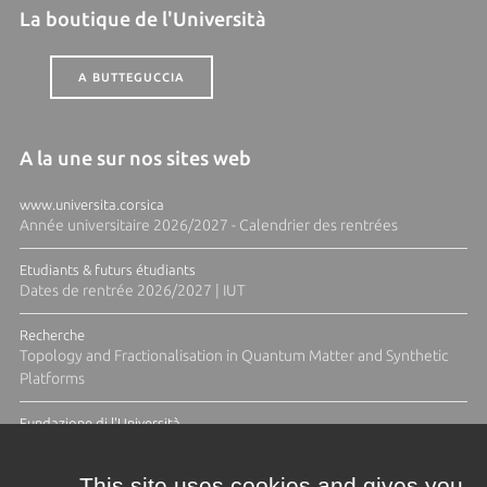
La boutique de l'Università
A BUTTEGUCCIA
A la une sur nos sites web
www.universita.corsica
Année universitaire 2026/2027 - Calendrier des rentrées
Etudiants & futurs étudiants
Dates de rentrée 2026/2027 | IUT
Recherche
Topology and Fractionalisation in Quantum Matter and Synthetic
Platforms
Fundazione di l'Università
Résidence Ange Tomasi "Lagune and Zeste" avec la photographe
Diane Moulenc
This site uses cookies and gives you