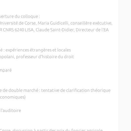
verture du colloque :
iversité de Corse, Maria Guidicelli, conseillère exécutive,
 CNRS 6240 LISA, Claude Saint-Didier, Directeur de l’EA
é : expériences étrangères et locales
polani, professeur d’histoire du droit
omparé
)
e de double marché : tentative de clarification théorique
économiques)
l’auditoire
orse, discussion à partir des prix du foncier agricole