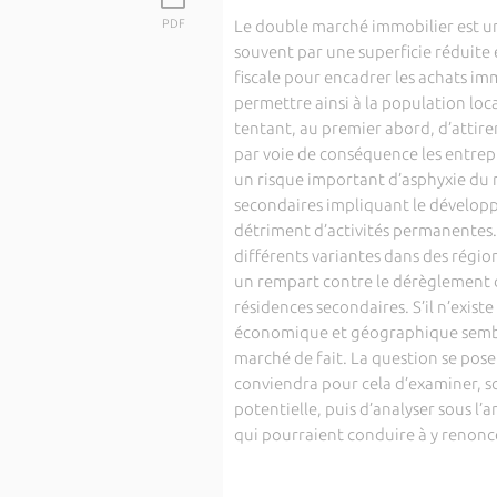
PDF
Le double marché immobilier est une
souvent par une superficie réduite 
fiscale pour encadrer les achats imm
permettre ainsi à la population loca
tentant, au premier abord, d’attire
par voie de conséquence les entrepri
un risque important d’asphyxie du r
secondaires impliquant le développ
détriment d’activités permanentes. I
différents variantes dans des régi
un rempart contre le dérèglement du
résidences secondaires. S’il n’exist
économique et géographique semble
marché de fait. La question se pose d
conviendra pour cela d’examiner, s
potentielle, puis d’analyser sous l
qui pourraient conduire à y renonc