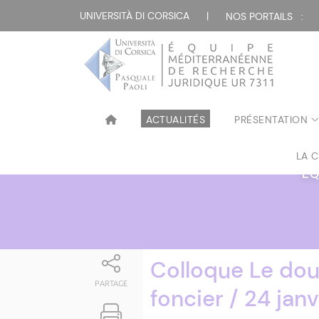
Attualità
UNIVERSITÀ DI CORSICA
|
NOS PORTAILS :
ACTUALITÉS
PRÉSENTATION
LA 
ÉQ
Colloque Le dou
PARTAGE
foncier / 24 jan