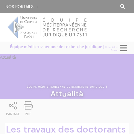
NOS PORTAILS :
Équipe méditerranéenne de recherche juridique |
Università di
Corsica
Attualità
ÉQUIPE MÉDITERRANÉENNE DE RECHERCHE JURIDIQUE
|
Attualità
PARTAGE
PDF
Les travaux des doctorants