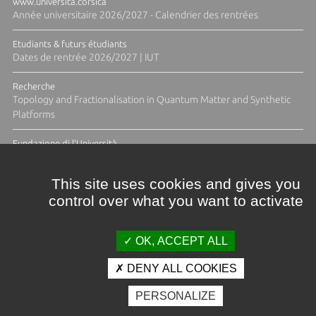
www.universita.corsica
Année universitaire 2026/2027 - Calendrier des rentrées
Etudiants & futurs étudiants
Dates de rentrée 2026/2027 | IUT
Recherche
Topology and Fractionalisation in Quantum Matter and Synthetic
Platforms
Fundazione di l'Università
Résidence Ange Tomasi "Lagune and Zeste" avec la photographe
Diane Moulenc
This site uses cookies and gives you
control over what you want to activate
TOUTES LES ACTUS
OK, ACCEPT ALL
DENY ALL COOKIES
Crédits et mentions légales
PERSONALIZE
Contacts
Plan d'accès
Espace presse
Photothèque
Recrutement
Marchés publics