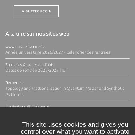
A BUTTEGUCCIA
A la une sur nos sites web
www.universita.corsica
Année universitaire 2026/2027 - Calendrier des rentrées
Etudiants & futurs étudiants
Dates de rentrée 2026/2027 | IUT
Recherche
Topology and Fractionalisation in Quantum Matter and Synthetic
Platforms
Fundazione di l'Università
Résidence Ange Tomasi "Lagune and Zeste" avec la photographe
Diane Moulenc
This site uses cookies and gives you
control over what you want to activate