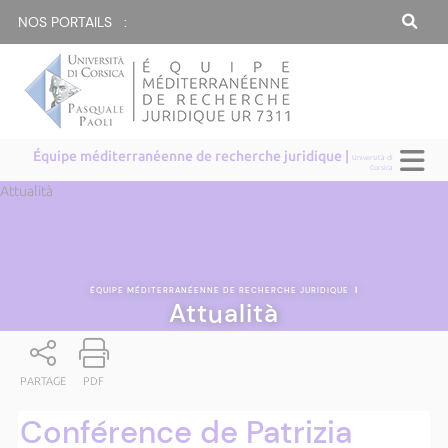
NOS PORTAILS :
Équipe méditerranéenne de recherche juridique |
Università di
Corsica
Attualità
ÉQUIPE MÉDITERRANÉENNE DE RECHERCHE JURIDIQUE
|
Attualità
PARTAGE
PDF
Conférence de Patrizia