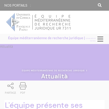
NOS PORTAILS :
Équipe méditerranéenne de recherche juridique |
Università di
Corsica
Attualità
ÉQUIPE MÉDITERRANÉENNE DE RECHERCHE JURIDIQUE
|
Attualità
PARTAGE
PDF
L'équipe présente ses